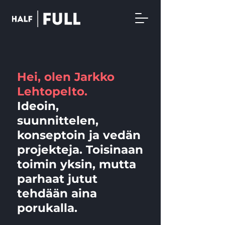
Hei, olen Jarkko
Lehtopelto.
Ideoin,
suunnittelen,
konseptoin ja vedän
projekteja. Toisinaan
toimin yksin, mutta
parhaat jutut
tehdään aina
porukalla.