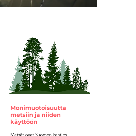
Monimuotoisuutta
metsiin ja niiden
käyttöön
Metsät ovat Suomen kenties