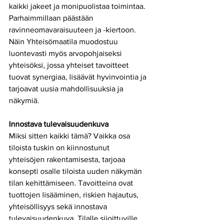
kaikki jakeet ja monipuolistaa toimintaa. 
Parhaimmillaan päästään 
ravinneomavaraisuuteen ja -kiertoon. 
Näin Yhteisömaatila muodostuu 
luontevasti myös arvopohjaiseksi 
yhteisöksi, jossa yhteiset tavoitteet 
tuovat synergiaa, lisäävät hyvinvointia ja 
tarjoavat uusia mahdollisuuksia ja 
näkymiä.
Innostava tulevaisuudenkuva
Miksi sitten kaikki tämä? Vaikka osa 
tiloista tuskin on kiinnostunut 
yhteisöjen rakentamisesta, tarjoaa 
konsepti osalle tiloista uuden näkymän 
tilan kehittämiseen. Tavoitteina ovat 
tuottojen lisääminen, riskien hajautus, 
yhteisöllisyys sekä innostava 
tulevaisuudenkuva. Tilalle sijoittuville 