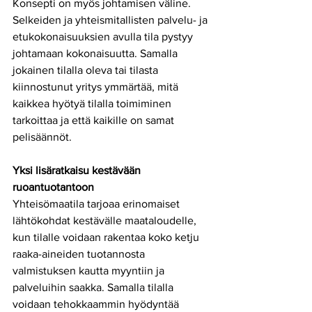
Konsepti on myös johtamisen väline. 
Selkeiden ja yhteismitallisten palvelu- ja 
etukokonaisuuksien avulla tila pystyy 
johtamaan kokonaisuutta. Samalla 
jokainen tilalla oleva tai tilasta 
kiinnostunut yritys ymmärtää, mitä 
kaikkea hyötyä tilalla toimiminen 
tarkoittaa ja että kaikille on samat 
pelisäännöt.
Yksi lisäratkaisu kestävään 
ruoantuotantoon
Yhteisömaatila tarjoaa erinomaiset 
lähtökohdat kestävälle maataloudelle, 
kun tilalle voidaan rakentaa koko ketju 
raaka-aineiden tuotannosta 
valmistuksen kautta myyntiin ja 
palveluihin saakka. Samalla tilalla 
voidaan tehokkaammin hyödyntää 